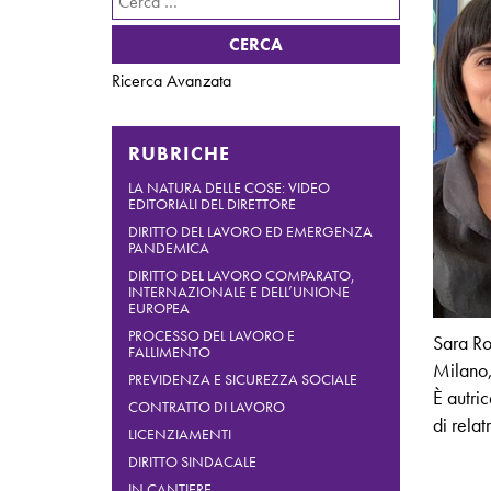
per:
Ricerca Avanzata
RUBRICHE
LA NATURA DELLE COSE: VIDEO
EDITORIALI DEL DIRETTORE
DIRITTO DEL LAVORO ED EMERGENZA
PANDEMICA
DIRITTO DEL LAVORO COMPARATO,
INTERNAZIONALE E DELL’UNIONE
EUROPEA
PROCESSO DEL LAVORO E
Sara Roc
FALLIMENTO
Milano,
PREVIDENZA E SICUREZZA SOCIALE
È autric
CONTRATTO DI LAVORO
di rela
LICENZIAMENTI
DIRITTO SINDACALE
IN CANTIERE