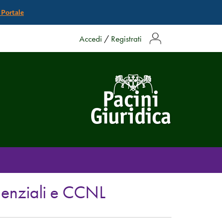
l Portale
Accedi
/
Registrati
idenziali e CCNL