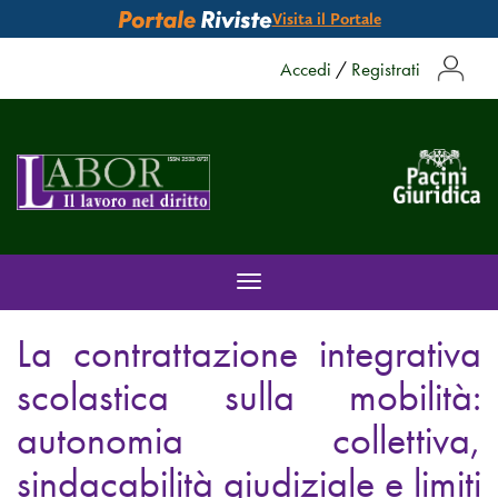
Visita il Portale
Accedi
/
Registrati
Toggle
navigation
La contrattazione integrativa
scolastica sulla mobilità:
autonomia collettiva,
sindacabilità giudiziale e limiti