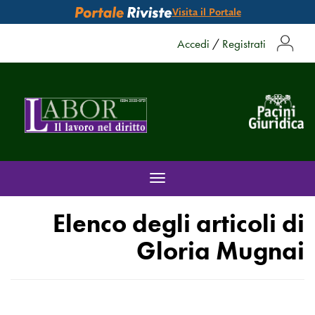
Visita il Portale
Accedi
/
Registrati
Toggle
navigation
Elenco degli articoli di
Gloria Mugnai