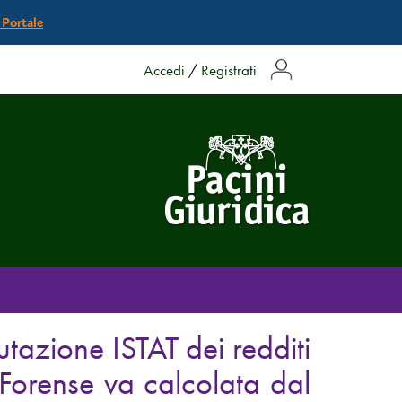
l Portale
Accedi
/
Registrati
utazione ISTAT dei redditi
Forense va calcolata dal