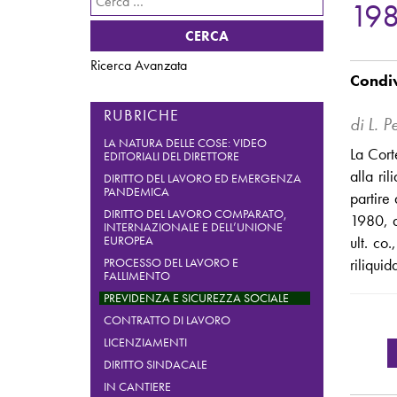
19
per:
Ricerca Avanzata
RUBRICHE
di L. P
LA NATURA DELLE COSE: VIDEO
La Cort
EDITORIALI DEL DIRETTORE
alla ri
DIRITTO DEL LAVORO ED EMERGENZA
PANDEMICA
partire
DIRITTO DEL LAVORO COMPARATO,
1980, a
INTERNAZIONALE E DELL’UNIONE
EUROPEA
ult. co
PROCESSO DEL LAVORO E
riliquid
FALLIMENTO
PREVIDENZA E SICUREZZA SOCIALE
CONTRATTO DI LAVORO
LICENZIAMENTI
DIRITTO SINDACALE
IN CANTIERE